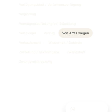
Verfügungsblatt / Verfahrensverfügung
Verjährung
Vermögensaufteilung bei Scheidung
Verteidiger
Verzug
Von Amts wegen
Vorkaufsrecht
Wiederholt / Dublette
Zustellung / Bekanntgabe
Zwangshaft
Zwangsvollstreckung
Schreiben Sie uns