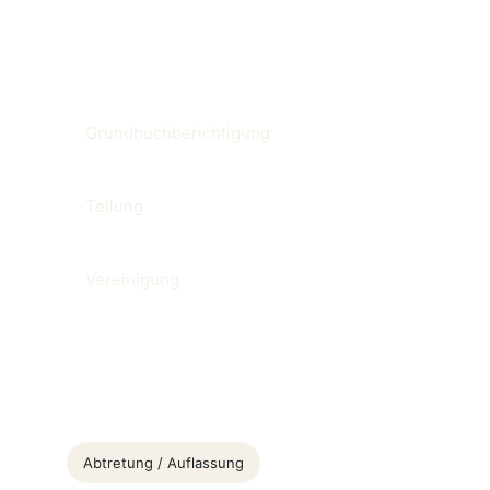
Verwandte Begriffe
Grundbuchberichtigung
Teilung
Vereinigung
Other glossary entries
Abtretung / Auflassung