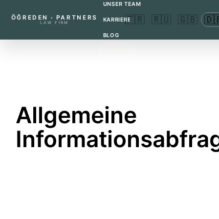
UNSER TEAM
ÖĞREDEN
PARTNERS
🇹🇷
🇷🇺
🇬🇧
🇩
+
KARRIERE
LAW FIRM
BLOG
GLOSSAR
RECHNER
KONTAKT
←
ZURÜCK ZUM GLOSSAR
Allgemeine
Informationsabfra
Kurzbegriff für eine allgemeine
Informationsabfrage im Sicherheits- und
Justizbereich.