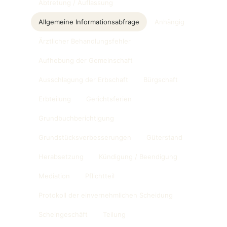
Abtretung / Auflassung
Allgemeine Informationsabfrage
Anhängig
Ärztlicher Behandlungsfehler
Aufhebung der Gemeinschaft
Ausschlagung der Erbschaft
Bürgschaft
Erbteilung
Gerichtsferien
Grundbuchberichtigung
Grundstücksverbesserungen
Güterstand
Herabsetzung
Kündigung / Beendigung
Mediation
Pflichtteil
Protokoll der einvernehmlichen Scheidung
Scheingeschäft
Teilung