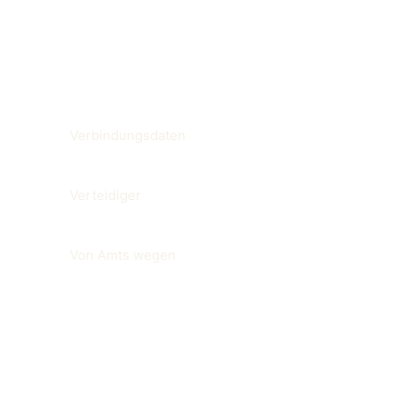
Verwandte Begriffe
Verbindungsdaten
Verteidiger
Von Amts wegen
Other glossary entries