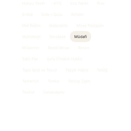
Haksız Fesih
HTS
İcra Takibi
İfraz
İntikal
İzale-i Şuyu
Kefalet
Mal Rejimi
Malpraktis
Miras Paylaşımı
Muhdesat
Muvazaa
Müdafi
Mükerrer
Reddi Miras
Resen
Saklı Pay
Şufa (Önalım Hakkı)
Tapu İptal ve Tescil
Tazyik Hapsi
Tebliğ
Temerrüt
Tenkis
Tensip Zaptı
Tevhid
Zamanaşımı