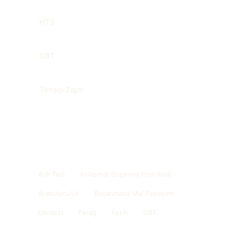
HTS
GBT
Tensip Zaptı
Sözlükteki diğer başlıklar
Adli Tatil
Anlaşmalı Boşanma Protokolü
Arabuluculuk
Boşanmada Mal Paylaşımı
Derdest
Ferağ
Fesih
GBT