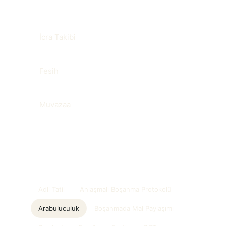
İlgili terimler
İcra Takibi
Fesih
Muvazaa
Sözlükteki diğer başlıklar
Adli Tatil
Anlaşmalı Boşanma Protokolü
Arabuluculuk
Boşanmada Mal Paylaşımı