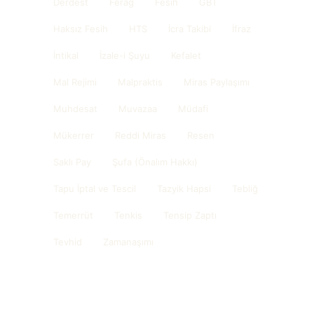
Derdest
Ferağ
Fesih
GBT
Haksız Fesih
HTS
İcra Takibi
İfraz
İntikal
İzale-i Şuyu
Kefalet
Mal Rejimi
Malpraktis
Miras Paylaşımı
Muhdesat
Muvazaa
Müdafi
Mükerrer
Reddi Miras
Resen
Saklı Pay
Şufa (Önalım Hakkı)
Tapu İptal ve Tescil
Tazyik Hapsi
Tebliğ
Temerrüt
Tenkis
Tensip Zaptı
Tevhid
Zamanaşımı