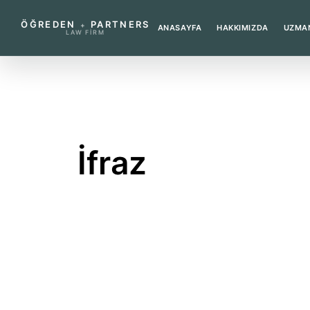
ÖĞREDEN
PARTNERS
+
ANASAYFA
HAKKIMIZDA
UZMAN
LAW FIRM
←
SÖZLÜĞE DÖN
İfraz
Bir taşınmazın tek parça halinden ayrılar
Bu terim ne anlama gelir?