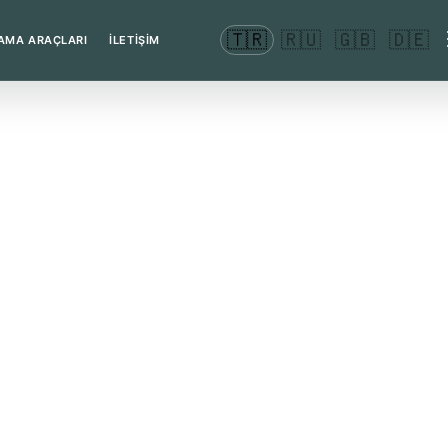
🇹🇷
🇷🇺
🇬🇧
🇩🇪
AMA ARAÇLARI
İLETİŞİM