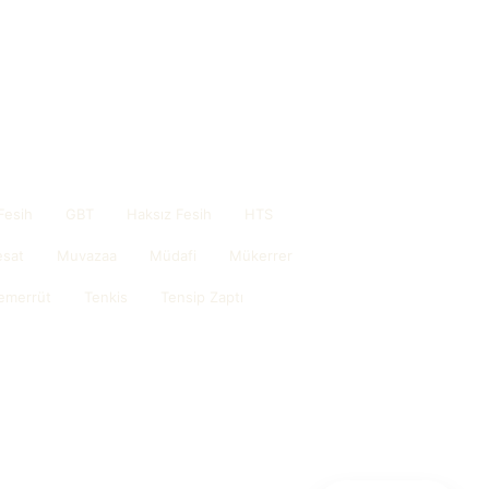
Fesih
GBT
Haksız Fesih
HTS
sat
Muvazaa
Müdafi
Mükerrer
emerrüt
Tenkis
Tensip Zaptı