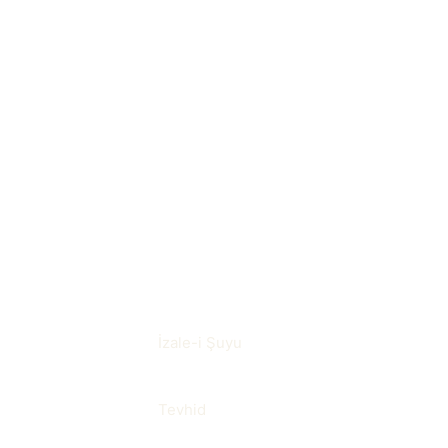
Bir taşınmazın tek parça halinden ayrıla
Pratikte nerede karşınıza 
İmar durumu, parsel büyüklüğü ve tapu ka
İlgili terimler
İzale-i Şuyu
Tevhid