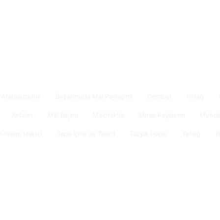
Arabuluculuk
Boşanmada Mal Paylaşımı
Derdest
Ferağ
Kefalet
Mal Rejimi
Malpraktis
Miras Paylaşımı
Muhde
(Önalım Hakkı)
Tapu İptal ve Tescil
Tazyik Hapsi
Tebliğ
T