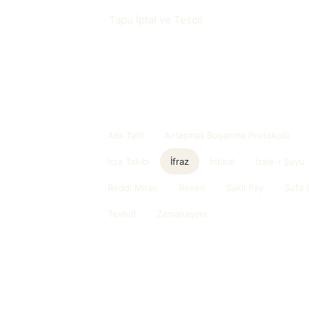
Tapu İptal ve Tescil
Sözlükteki diğer başlıklar
Adli Tatil
Anlaşmalı Boşanma Protokolü
İcra Takibi
İfraz
İntikal
İzale-i Şuyu
Reddi Miras
Resen
Saklı Pay
Şufa 
Tevhid
Zamanaşımı