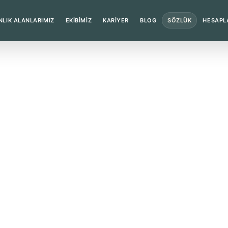
LIK ALANLARIMIZ
EKİBİMİZ
KARİYER
BLOG
SÖZLÜK
HESAPL
ak birden fazla bağımsız parçaya bölünmesidir.