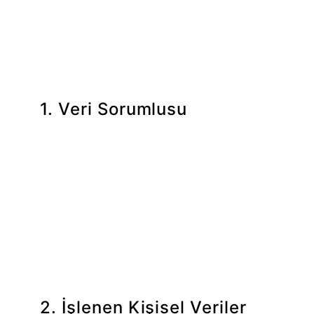
olarak işlenmesini önemsiyoruz. İletişim formunu
doldurmadan önce lütfen aşağıda yer alan aydınlatma
metnini okuyunuz.
1. Veri Sorumlusu
6698 sayılı Kişisel Verilerin Korunması Kanunu
uyarınca kimliğinizi belirli veya belirlenebilir
kılan her türlü bilgi kişisel veri niteliği
taşımaktadır. Kişisel verileriniz, veri sorumlusu
sıfatıyla Öğreden Partners tarafından
işlenmektedir.
2. İşlenen Kişisel Veriler