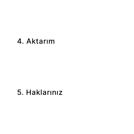
dönüş sağlamak amacıyla açık rızanıza
dayanarak otomatik olan yollarla işleyeceğiz.
4. Aktarım
Kişisel verilerinizi, Türkiye içinde veya dışında
herhangi bir üçüncü kişiye aktarmamaktayız.
5. Haklarınız
Kanun'un 11. maddesi uyarınca kişisel
verilerinizin işlenmesine yönelik olarak
aşağıdaki haklara sahipsiniz:
Kişisel verilerinizin işlenip işlenmediğini