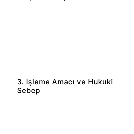
Veri sorumlusu sıfatıyla Öğreden Partners;
kimlik verileriniz (adınız ve soyadınız), iletişim
verileriniz (telefon numaranız) ve iletişim
formu kapsamında paylaşmayı tercih ettiğiniz
diğer bilgileri tarafımıza iletmiş olduğunuz form
aracılığıyla elde etmektedir.
3. İşleme Amacı ve Hukuki
Sebep
Kişisel verilerinizi, Öğreden Partners'a
ilettiğiniz talep ve sorularınıza ilişkin olarak
sizinle iletişime geçmek, gerekli
değerlendirmeyi yapmak ve talebinize geri