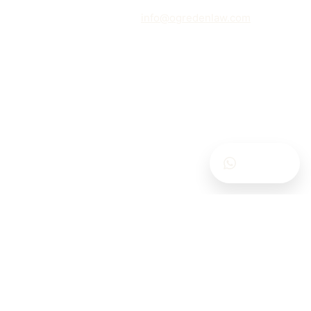
talepleriniz için bize
info@ogredenlaw.com
adresi aracılığıyla ulaşabilirsiniz.
Contact Us