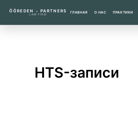
ÖĞREDEN
PARTNERS
+
ГЛАВНАЯ
О НАС
ПРАКТИКИ
LAW FIRM
←
НАЗАД К СЛОВАРЮ
HTS-записи
Означает исторические данные о теле
Что означает этот терми