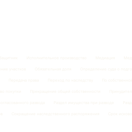
Защитник
Исполнительное производство
Медиация
Мед
ние участков
Обязательная доля
Определение суда о подго
Передача права
Переход по наследству
По собственно
во покупки
Прекращение общей собственности
Принудител
согласованного развода
Раздел имущества при разводе
Разд
ов
Сокращение наследственного распоряжения
Срок исково