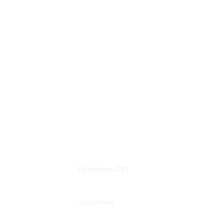
Означает исторические данные о те
Где он встречается на п
HTS-записи могут иметь значение в 
Связанные термины
Проверка GBT
Защитник