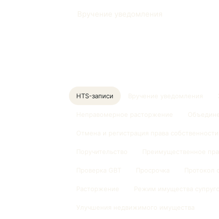
Вручение уведомления
Other glossary entries
HTS-записи
Вручение уведомления
Неправомерное расторжение
Объедине
Отмена и регистрация права собственности
Поручительство
Преимущественное пра
Проверка GBT
Просрочка
Протокол 
Расторжение
Режим имущества супруг
Улучшения недвижимого имущества