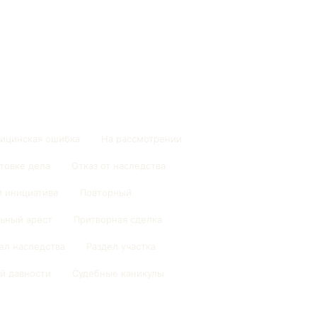
ицинская ошибка
На рассмотрении
товке дела
Отказ от наследства
й инициативе
Повторный
ьный арест
Притворная сделка
ел наследства
Раздел участка
й давности
Судебные каникулы