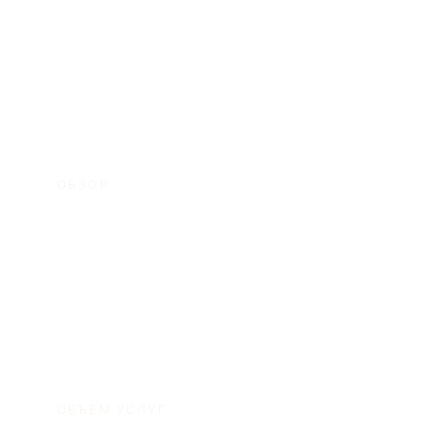
внимательно с точки зрения документов,
норм и сроков.
ОБЗОР
Мы обеспечиваем комплексное
сопровождение по вопросам гражданства,
ВНЖ и инвестиционных заявок с
иностранным элементом.
ОБЪЕМ УСЛУГ