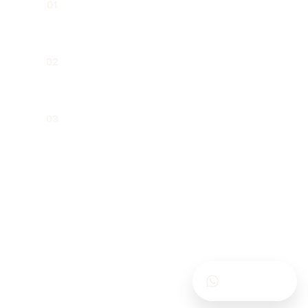
Подготовка заявок на гражданство и
01
вид на жительство
Процедуры получения гражданства
02
за инвестиции
Сопровождение перед
03
административными органами
Напишите нам