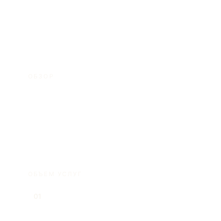
и с позиции коммерческих рисков.
ОБЗОР
Мы сопровождаем due diligence,
договорную работу и вопросы права
собственности в сделках с недвижимостью.
ОБЪЕМ УСЛУГ
Юридическая проверка титула и
01
градостроительных аспектов