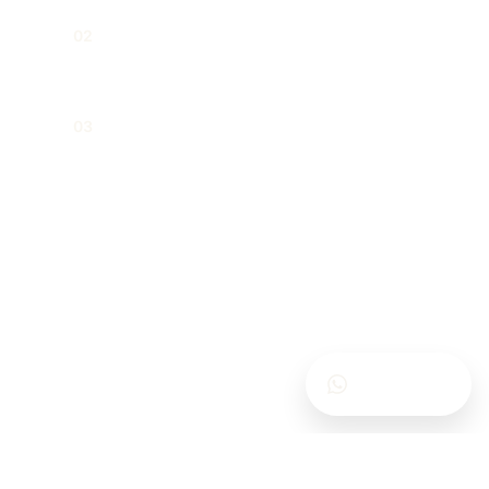
Договоры аренды, купли-продажи и
02
использования
Структурирование инвестиционных
03
сделок с недвижимостью
Напишите нам