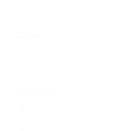
GENEL BAKIŞ
Miras planlaması ve miras uyuşmazlıklarında
teknik doğruluk ve aile dengelerini gözeten bir
yaklaşım izliyoruz.
HIZMET KAPSAMI
Miras planlaması ve vasiyetname
01
hazırlığı
Tereke tespiti ve paylaşım süreçleri