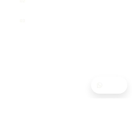
02
Mirasçılık ilişkilerinden doğan
03
uyuşmazlıklar
Bize Yazın