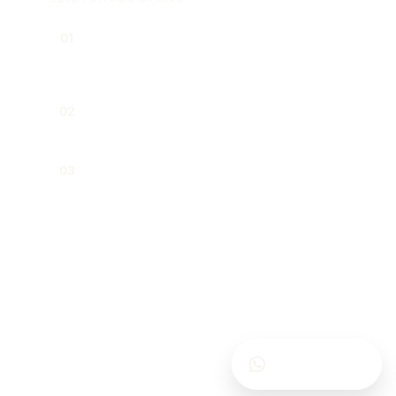
Beratung zu Marken- und
01
Urheberrechten
Lizenz- und Nutzungsverträge
02
Verfolgung von Rechtsverletzungen
03
und unberechtigter Nutzung
Schreiben Sie uns