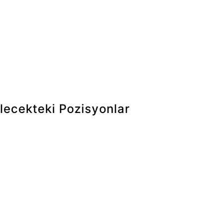
değerlendirilmesi amacıyla yalnızca yetkilendirilmiş ofis içi ilgili
ülük bulunması halinde yetkili kamu kurum ve kuruluşlarına aktar
lecekteki Pozisyonlar
riler, değerlendirme sürecinin yürütülmesi için gerekli süre bo
 için özgeçmişinizin ayrıca değerlendirilmesini isterseniz, kari
şkin tercihinizi belirtebilirsiniz.