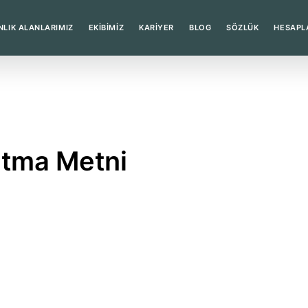
LIK ALANLARIMIZ
EKİBİMİZ
KARİYER
BLOG
SÖZLÜK
HESAPL
atma Metni
dinde yürütülen işe alım ve aday değerlendirme süreçleri kaps
ndiği hakkında bilgi vermek amacıyla hazırlanmıştır.
mlusu sıfatıyla Öğreden Partners tarafından işlenmektedir.