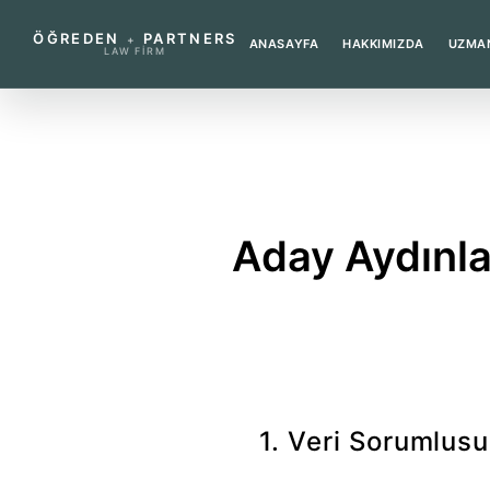
ÖĞREDEN
PARTNERS
+
ANASAYFA
HAKKIMIZDA
UZMAN
LAW FIRM
KARIYER SAYFASINA DÖN
KVKK
Aday Aydınl
İşbu metin, Öğreden Partners nez
verilerinizin hangi çerçevede işle
1. Veri Sorumlusu
Kişisel verileriniz, veri soru