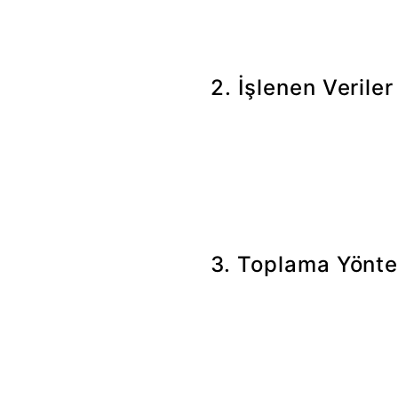
2. İşlenen Verile
Ad soyad, e-posta adresi, tel
başvurunuzun alınması, değerl
ve gerekli durumlarda iç değe
3. Toplama Yönt
Kişisel verileriniz, kariyer b
6698 sayılı Kanun kapsamında
ilgili mevzuattan doğan yüküm