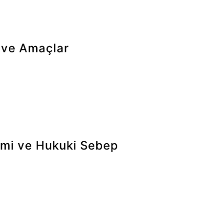
r ve Amaçlar
efon numarası, başvuru türü, mesaj içeriği ve tarafınızca yüklen
endirilmesi, sizinle iletişime geçilmesi, mülakat ve işe alım or
rlendirme süreçlerinin tamamlanması amaçlarıyla işlenmektedir
emi ve Hukuki Sebep
aşvuru formu üzerinden elektronik ortamda doğrudan sizden elde 
 başvurunun değerlendirilmesi için gerekli olması, veri sorum
lülüklerin yerine getirilmesi hukuki sebeplerine dayanılarak işl