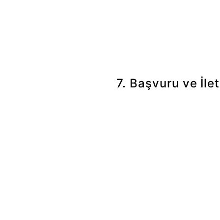
6698 sayılı Kanun’un 11. madde
bilgi talep etme, işleme amacı
hâlinde düzeltilmesini isteme 
7. Başvuru ve İle
KVKK kapsamındaki taleplerin