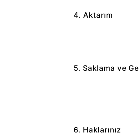
4. Aktarım
Kişisel verileriniz, başvurunun 
şekilde işlenir. Kanuni yüküml
5. Saklama ve Ge
Mevcut başvurunuza ilişkin ve
doğabilecek uygun pozisyonlar
kutucuğu işaretleyerek buna ili
6. Haklarınız