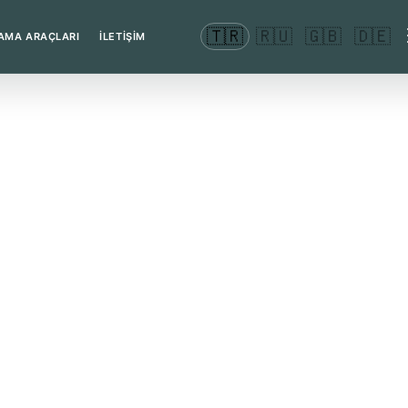
🇹🇷
🇷🇺
🇬🇧
🇩🇪
AMA ARAÇLARI
İLETİŞİM
amında kişisel