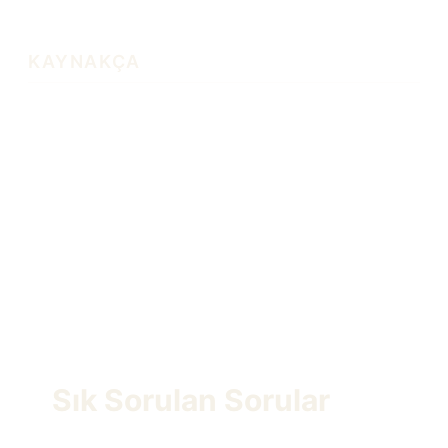
KAYNAKÇA
4721 sayılı Türk Medeni Kanunu m. 698 ve devamı.
6325 sayılı Hukuk Uyuşmazlıklarında Arabuluculuk
Kanunu.
7445 sayılı Kanun ile getirilen dava şartı
arabuluculuk düzenlemeleri.
Sık Sorulan Sorular