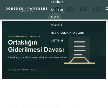
EKİBİMİZ
ÖĞREDEN
PARTNERS
🇹🇷
🇷🇺
🇬🇧
🇩🇪
+
KARİYER
LAW FIRM
BLOG
SÖZLÜK
HESAPLAMA ARAÇLARI
İLETİŞİM
TÜM YAZILAR