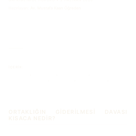
GAYRIMENKUL HUKUKU
•
3 HAZIRAN 2026
Hazırlayan:
Av. Mustafa Kaan Öğreden
Ortaklığın Giderilmesi (İzale-i
Şuyu) Davası
İÇERIK:
İzale-i şuyu
Paylı mülkiyet
Elbirliği mülkiyeti
Zorunlu arabuluculuk
Aynen taksim
Muhdesat iddiası
Satış memurluğu
ORTAKLIĞIN GİDERİLMESİ DAVASI
KISACA NEDİR?
Ortaklığın giderilmesi davası, hisseli bir malın